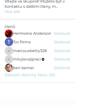
Vítejte ve skupině! Můžete být v
kontaktu s dalšími členy, m
...
Více zde
členů
Hermoine Anderson
Sledovat
Tor Pirmo
Sledovat
marcouxbetty328
Sledovat
marcouxbetty328
milujisvojipraci
Sledovat
milujisvojipraci
ben bemer
Sledovat
Zobrazit všechny členy (35)