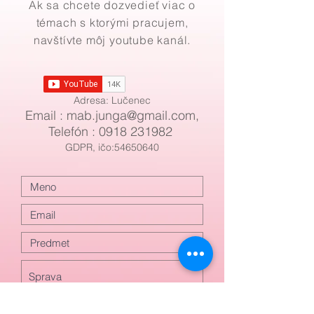
Ak sa chcete dozvedieť viac o
témach s ktorými pracujem,
navštívte môj youtube kanál.
Adresa: Lučenec
Email : mab
.
junga@gmail.com
,
Telefón :
0918 231982
GDPR, ičo:54650640