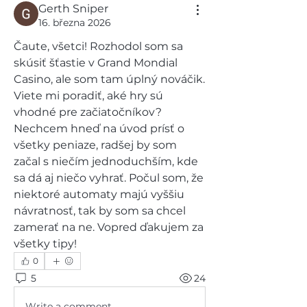
Gerth Sniper
16. března 2026
Čaute, všetci! Rozhodol som sa 
skúsiť šťastie v Grand Mondial 
Casino, ale som tam úplný nováčik. 
Viete mi poradiť, aké hry sú 
vhodné pre začiatočníkov? 
Nechcem hneď na úvod prísť o 
všetky peniaze, radšej by som 
začal s niečím jednoduchším, kde 
sa dá aj niečo vyhrať. Počul som, že 
niektoré automaty majú vyššiu 
návratnosť, tak by som sa chcel 
zamerať na ne. Vopred ďakujem za 
všetky tipy!
0
5
24
Write a comment...