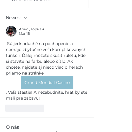
Newest
Арно Дориан
Mar 16
 Sú jednoduché na pochopenie a 
nemajú zbytočne veľa komplikovaných 
funkcií. Ďalej môžete skúsiť ruletu, kde 
si stavíte na farbu alebo číslo. Ak 
chcete, nájdete aj niečo viac o herách 
priamo na stránke 
Grand Mondial Casino
. Veľa šťastia! A nezabudnite, hrať by ste 
mali pre zábavu!
Like
Reply
O nás