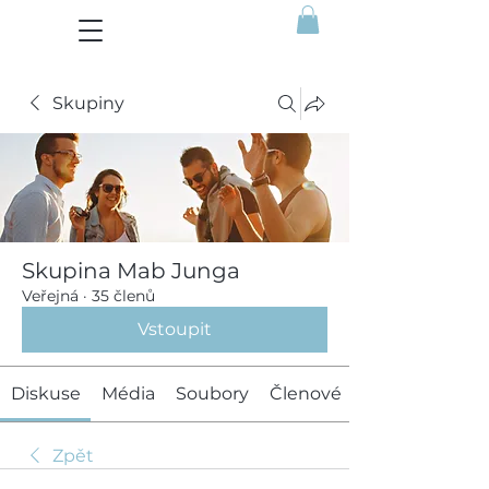
Skupiny
Skupina Mab Junga
Veřejná
·
35 členů
Vstoupit
Diskuse
Média
Soubory
Členové
Zpět