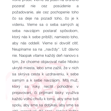
pozerať nie cez posúdenie a
požadovanie, ale cez pochopenie toho
čo sa deje na pozadí toho, čo je k
videniu. Vieme sa o seba samých aj
seba navzájom postarať spôsobom,
ktorý nás k sebe priblíži, namiesto toho,
aby nás oddelil. Vieme si dovoliť cítiť.
Neupíname sa na ,,navždy“. Už dávno
nie. Naopak vítame každý deň nanovo s
tým, že chceme objavovať naše hlboko
ukryté miesta, lebo sme zažili, že v nich
sa skrýva cesta k uzdraveniu, k sebe
samým a k sebe navzájom. Môj muž,
ktorý sa roky necítil pohodlne v
prejavovaní, či prijímaní lásky využíva
každú voľnú chvíľu k tomu, aby sme boli
spolu, aby sme sa dotýkali, aby sme sa