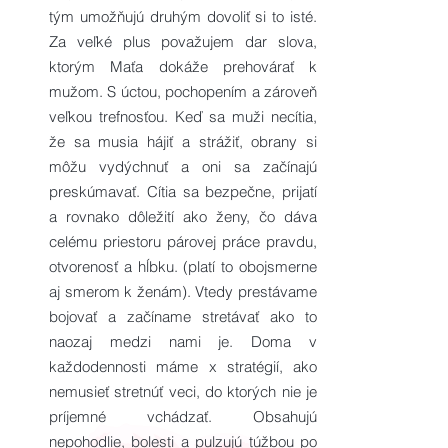
tým umožňujú druhým dovoliť si to isté.
Za veľké plus považujem dar slova,
ktorým Maťa dokáže prehovárať k
mužom. S úctou, pochopením a zároveň
veľkou trefnosťou. Keď sa muži necítia,
že sa musia hájiť a strážiť, obrany si
môžu vydýchnuť a oni sa začínajú
preskúmavať. Cítia sa bezpečne, prijatí
a rovnako dôležití ako ženy, čo dáva
celému priestoru párovej práce pravdu,
otvorenosť a hĺbku. (platí to obojsmerne
aj smerom k ženám). Vtedy prestávame
bojovať a začíname stretávať ako to
naozaj medzi nami je. Doma v
každodennosti máme x stratégií, ako
nemusieť stretnúť veci, do ktorých nie je
príjemné vchádzať. Obsahujú
nepohodlie, bolesti a pulzujú túžbou po