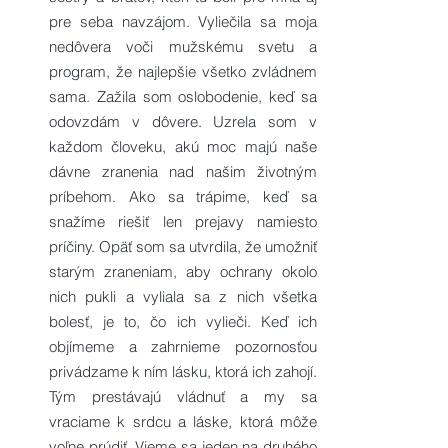
pre seba navzájom. Vyliečila sa moja
nedôvera voči mužskému svetu a
program, že najlepšie všetko zvládnem
sama. Zažila som oslobodenie, keď sa
odovzdám v dôvere. Uzrela som v
každom človeku, akú moc majú naše
dávne zranenia nad našim životným
príbehom. Ako sa trápime, keď sa
snažíme riešiť len prejavy namiesto
príčiny. Opäť som sa utvrdila, že umožniť
starým zraneniam, aby ochrany okolo
nich pukli a vyliala sa z nich všetka
bolesť, je to, čo ich vylieči. Keď ich
objímeme a zahrnieme pozornosťou
privádzame k ním lásku, ktorá ich zahojí.
Tým prestávajú vládnuť a my sa
vraciame k srdcu a láske, ktorá môže
voľne prúdiť. Vieme sa jeden na druhého