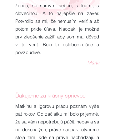
ženou, so samým sebou, s ľuďmi, s
človečinou! A to najlepšie na záver.
Potvrdilo sa mi, že nemusím veriť a až
potom príde úľava. Naopak, je možné
prv zlepšenie zažiť, aby som mal dôvod
v to veriť. Bolo to oslobodzujúce a
povzbudivé.
Martin
Ďakujeme za krásny sprievod
Maťkinu a Igorovu prácu poznám vyše
päť rokov. Od začiatku mi bolo príjemné,
že sa vám nepotrebujú páčiť, nebavia sa
na dokonalých, práve naopak, otvorene
stoja tam, kde sa práve nachádzajú a