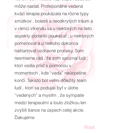
môže nastať. Profesionálne vedená
kvázi terapia poukázala na rôzne typy
smútkov , bolestí a neodkrytých tráum a
v rámci víkendu sa u niektorých na tieto
aspekty podarilo poukázať , u niektorých
pomenovať a u niekoho dokonca
naštartovať ozdravné procesy. Som
nesmierne rád , že som spoznal ľudí ,
ktorí vedia prísť s pomocou v
momentoch , kde “veda” neúspešne
končí. Takisto bol veľmi dôležitý team
ľudí , ktorí sa podujali byť v úlohe
“vedených” a myslím , že sympatie
medzi terapeutmi a touto zložkou len
zvýšili šance na úspech celej akcie.
Ďakujeme
Rosťo