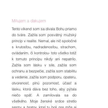
Milujem a ďakujem
Tento víkend som sa dívala Bohu priamo
do tváre. Zažila som posvätný mužský
princíp v realite. Nemal, ale nič spoločné
s krutosťou, nadradenosťou, strachom,
ovládaním, či kontrolou- toto všetko totiž
k tomuto princípu nikdy ani nepatrilo.
Zažila som lásku v sile, zažila som
ochranu a bezpečie, zažila som stabilitu
a vedenie, zažila som podporu, opateru,
otvorenosť, plnú pozornosť, účasť a
lásku, ktorá dáva bez toho, aby pýtala
niečo späť. A zamilovala sa do
všetkého. Moje ženské srdce stretlo
sestry a bratov, ktorí tu boli pre mňa aj