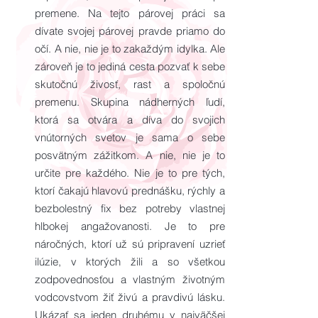
premene. Na tejto párovej práci sa
dívate svojej párovej pravde priamo do
očí. A nie, nie je to zakaždým idylka. Ale
zároveň je to jediná cesta pozvať k sebe
skutočnú živosť, rast a spoločnú
premenu. Skupina nádherných ľudí,
ktorá sa otvára a díva do svojich
vnútorných svetov je sama o sebe
posvätným zážitkom. A nie, nie je to
určite pre každého. Nie je to pre tých,
ktorí čakajú hlavovú prednášku, rýchly a
bezbolestný fix bez potreby vlastnej
hlbokej angažovanosti. Je to pre
náročných, ktorí už sú pripravení uzrieť
ilúzie, v ktorých žili a so všetkou
zodpovednosťou a vlastným životným
vodcovstvom žiť živú a pravdivú lásku.
Ukázať sa jeden druhému v najväčšej