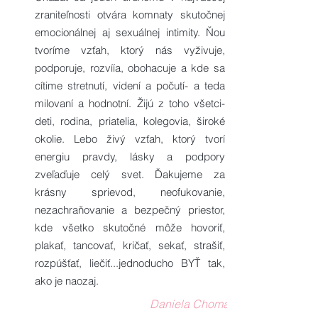
zraniteľnosti otvára komnaty skutočnej
emocionálnej aj sexuálnej intimity. Ňou
tvoríme vzťah, ktorý nás vyživuje,
podporuje, rozvíía, obohacuje a kde sa
cítime stretnutí, videní a počutí- a teda
milovaní a hodnotní. Žijú z toho všetci-
deti, rodina, priatelia, kolegovia, široké
okolie. Lebo živý vzťah, ktorý tvorí
energiu pravdy, lásky a podpory
zveľaďuje celý svet. Ďakujeme za
krásny sprievod, neofukovanie,
nezachraňovanie a bezpečný priestor,
kde všetko skutočné môže hovoriť,
plakať, tancovať, kričať, sekať, strašiť,
rozpúšťať, liečiť...jednoducho BYŤ tak,
ako je naozaj.
Daniela Choma