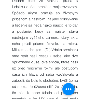
Dodám ešte, že Maťkina práca s
ľudskou dušou hraničí s majstrovstvom.
Spôsob akým pracuje so životným
príbehom a nástrojmi na jeho odkrývanie
a liečenie sa nedá nijako naučiť, je to dar
a poslanie, kedy sa majster stáva
nástrojom vyššieho zámeru, ktorý skrz
neho prúdi priamo človeku na mieru.
Milujem a ďakujem. (D.) Vďaka semináru
sme opäť našli cestu k sebe, ako dve
spriaznené duše, dve srdcia, ktoré našli
už pred mnohými rokmi, ale postupom
času ich hlava od seba vzďaľovala a
zabudli, čo bolo to skutočné, kvôli čomu
sú spolu. Je úžasné cítiť, že tá energia,
čo nás k sebe ťahala od pätnástich
nezmizla a že MY sme tí, ktorí majú
možnosť a silu ju neustále udržiavať