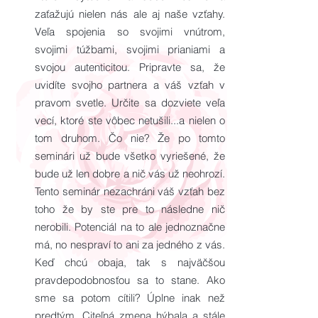
zaťažujú nielen nás ale aj naše vzťahy.
Veľa spojenia so svojimi vnútrom,
svojimi túžbami, svojimi prianiami a
svojou autenticitou. Pripravte sa, že
uvidíte svojho partnera a váš vzťah v
pravom svetle. Určite sa dozviete veľa
vecí, ktoré ste vôbec netušili...a nielen o
tom druhom. Čo nie? Že po tomto
seminári už bude všetko vyriešené, že
bude už len dobre a nič vás už neohrozí.
Tento seminár nezachráni váš vzťah bez
toho že by ste pre to následne nič
nerobili. Potenciál na to ale jednoznačne
má, no nespraví to ani za jedného z vás.
Keď chcú obaja, tak s najväčšou
pravdepodobnosťou sa to stane. Ako
sme sa potom cítili? Úplne inak než
predtým. Citeľná zmena hýbala a stále