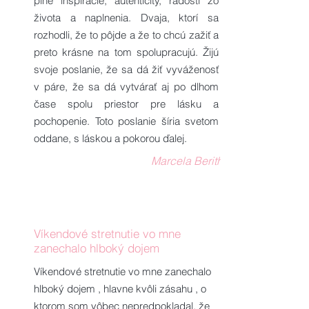
plné inšpirácie, autenticity, radosti zo
života a naplnenia. Dvaja, ktorí sa
rozhodli, že to pôjde a že to chcú zažiť a
preto krásne na tom spolupracujú. Žijú
svoje poslanie, že sa dá žiť vyváženosť
v páre, že sa dá vytvárať aj po dlhom
čase spolu priestor pre lásku a
pochopenie. Toto poslanie šíria svetom
oddane, s láskou a pokorou ďalej.
Marcela Berith
Víkendové stretnutie vo mne
zanechalo hlboký dojem
Víkendové stretnutie vo mne zanechalo
hlboký dojem , hlavne kvôli zásahu , o
ktorom som vôbec nepredpokladal, že