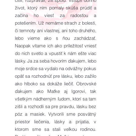
cítili, rozprávali, žili spolu. Vstúpil doňho
život, ktorý ním pomaly skúša prúdiť a
začína ho viesť za radosťou a
potešením. Už nemáme strach z bolesti,
či temnoty ani vlastnej, ani toho druhého,
lebo vieme ako s ňou zachádzať.
Naopak vítame ich ako príležitosť vniesť
do nich svetlo a vpustiť k nám ešte viac
lásky. Ja za seba hovorím ďakujem, lebo
moje srdce sa vydalo na odvážny pokus
opäť sa rozhodnúť pre lásku, lebo zažilo
ako hlboko sa dokáže liečiť. Obrovské
ďakujem ako Maťke aj Igorovi, tak
všetkým nádherným ľudom, ktorí sa tam
zišli a rozhodli sa pre pravdu, lásku bez
póz a masiek. Vytvorili sme posvätný
priestor liečenia, lásky a prijatia, v
ktorom sme sa stali veľkou rodinou.