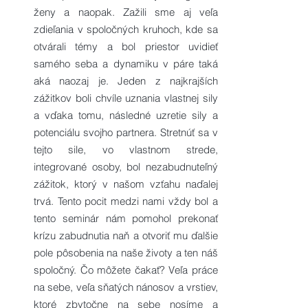
ženy a naopak. Zažili sme aj veľa
zdieľania v spoločných kruhoch, kde sa
otvárali témy a bol priestor uvidieť
samého seba a dynamiku v páre taká
aká naozaj je. Jeden z najkrajších
zážitkov boli chvíle uznania vlastnej sily
a vďaka tomu, následné uzretie sily a
potenciálu svojho partnera. Stretnúť sa v
tejto sile, vo vlastnom strede,
integrované osoby, bol nezabudnuteľný
zážitok, ktorý v našom vzťahu naďalej
trvá. Tento pocit medzi nami vždy bol a
tento seminár nám pomohol prekonať
krízu zabudnutia naň a otvoriť mu ďalšie
pole pôsobenia na naše životy a ten náš
spoločný. Čo môžete čakať? Veľa práce
na sebe, veľa sňatých nánosov a vrstiev,
ktoré zbytočne na sebe nosíme a