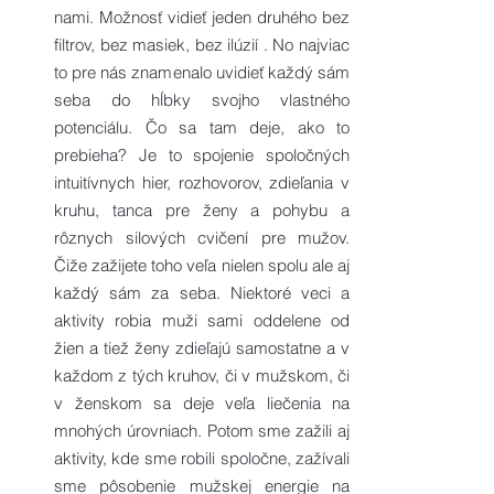
nami. Možnosť vidieť jeden druhého bez
filtrov, bez masiek, bez ilúzií . No najviac
to pre nás znamenalo uvidieť každý sám
seba do hĺbky svojho vlastného
potenciálu. Čo sa tam deje, ako to
prebieha? Je to spojenie spoločných
intuitívnych hier, rozhovorov, zdieľania v
kruhu, tanca pre ženy a pohybu a
rôznych silových cvičení pre mužov.
Čiže zažijete toho veľa nielen spolu ale aj
každý sám za seba. Niektoré veci a
aktivity robia muži sami oddelene od
žien a tiež ženy zdieľajú samostatne a v
každom z tých kruhov, či v mužskom, či
v ženskom sa deje veľa liečenia na
mnohých úrovniach. Potom sme zažili aj
aktivity, kde sme robili spoločne, zažívali
sme pôsobenie mužskej energie na