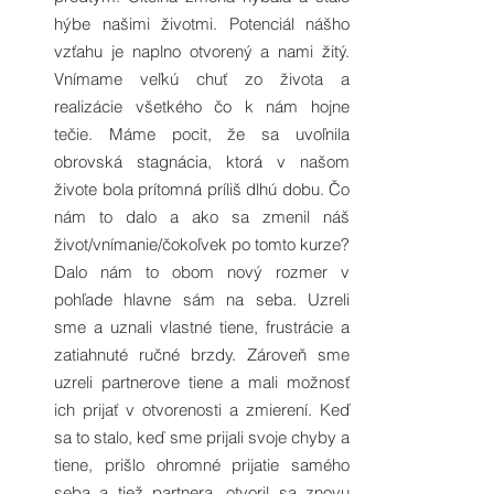
hýbe našimi životmi. Potenciál nášho
vzťahu je naplno otvorený a nami žitý.
Vnímame veľkú chuť zo života a
realizácie všetkého čo k nám hojne
tečie. Máme pocit, že sa uvoľnila
obrovská stagnácia, ktorá v našom
živote bola prítomná príliš dlhú dobu. Čo
nám to dalo a ako sa zmenil náš
život/vnímanie/čokoľvek po tomto kurze?
Dalo nám to obom nový rozmer v
pohľade hlavne sám na seba. Uzreli
sme a uznali vlastné tiene, frustrácie a
zatiahnuté ručné brzdy. Zároveň sme
uzreli partnerove tiene a mali možnosť
ich prijať v otvorenosti a zmierení. Keď
sa to stalo, keď sme prijali svoje chyby a
tiene, prišlo ohromné prijatie samého
seba a tiež partnera, otvoril sa znovu