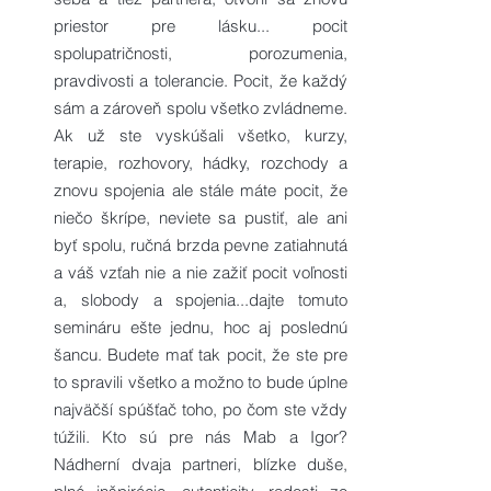
priestor pre lásku... pocit
spolupatričnosti, porozumenia,
pravdivosti a tolerancie. Pocit, že každý
sám a zároveň spolu všetko zvládneme.
Ak už ste vyskúšali všetko, kurzy,
terapie, rozhovory, hádky, rozchody a
znovu spojenia ale stále máte pocit, že
niečo škrípe, neviete sa pustiť, ale ani
byť spolu, ručná brzda pevne zatiahnutá
a váš vzťah nie a nie zažiť pocit voľnosti
a, slobody a spojenia...dajte tomuto
semináru ešte jednu, hoc aj poslednú
šancu. Budete mať tak pocit, že ste pre
to spravili všetko a možno to bude úplne
najväčší spúšťač toho, po čom ste vždy
túžili. Kto sú pre nás Mab a Igor?
Nádherní dvaja partneri, blízke duše,