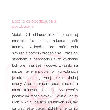
Bolo to oslobodzujúce a
povzbudivé
Vidieť iných chlapov plakať pomohlo aj
mne plakať a skrz plač a ľútosť si liečiť
traumy. Najlepšia pre mňa bola
simulácia pôrodu/ zrodenia sa. Práca so
strachom a nepohodou skrz dýchanie
boli pre mňa tiež kľúčové. Ukázalo sa
mi, že hlavným problémom vo vzťahoch
je strach z negatívnej reakcie druhej
strany. A preto práca s pocitmi sa dá a
musí trénovať. Už len vyslovením
pocitov sa môže človeku uľaviť a keď to
urobí v kruhu ďalších úprimných ľudí, tak
sa uľaví ešte viacej. Zblížili sme sa so