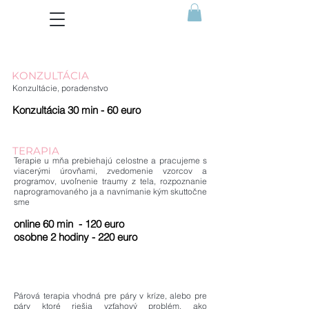
KONZULTÁCIA
Konzultácie, poradenstvo
Konzultácia 30 min - 60 euro
TERAPIA
Terapie u mňa prebiehajú celostne a pracujeme s
viacerými úrovňami, zvedomenie vzorcov a
programov, uvoľnenie traumy z tela, rozpoznanie
naprogramovaného ja a navnímanie kým skuttočne
sme
online 60
min - 120 euro
osobne 2 hodiny - 220 euro
Párová terapia vhodná pre páry v kríze, alebo pre
páry ktoré riešia vzťahový problém, ako