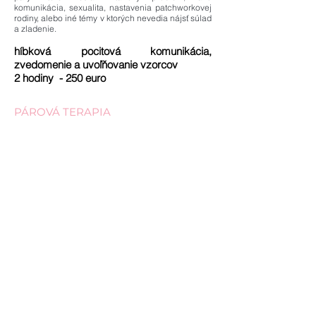
komunikácia, sexualita, nastavenia patchworkovej
rodiny, alebo iné témy v ktorých nevedia nájsť súlad
a zladenie.
híbková pocitová komunikácia,
zvedomenie a uvoľňovanie vzorcov
2 hodiny
- 250 euro
PÁROVÁ TERAPIA