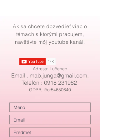
Ak sa chcete dozvedieť viac o
témach s ktorými pracujem,
navštívte môj youtube kanál.
Adresa: Lučenec
Email : mab
.
junga@gmail.com
,
Telefón :
0918 231982
GDPR, ičo:54650640