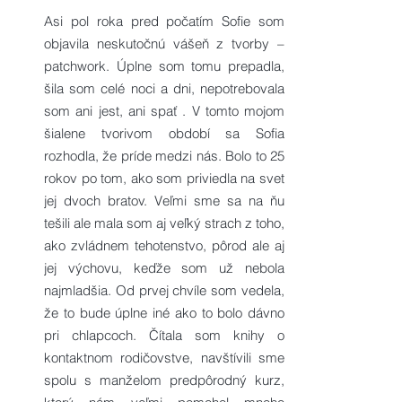
Asi pol roka pred počatím Sofie som
objavila neskutočnú vášeň z tvorby –
patchwork. Úplne som tomu prepadla,
šila som celé noci a dni, nepotrebovala
som ani jest, ani spať . V tomto mojom
šialene tvorivom období sa Sofia
rozhodla, že príde medzi nás. Bolo to 25
rokov po tom, ako som priviedla na svet
jej dvoch bratov. Veľmi sme sa na ňu
tešili ale mala som aj veľký strach z toho,
ako zvládnem tehotenstvo, pôrod ale aj
jej výchovu, keďže som už nebola
najmladšia. Od prvej chvíle som vedela,
že to bude úplne iné ako to bolo dávno
pri chlapcoch. Čítala som knihy o
kontaktnom rodičovstve, navštívili sme
spolu s manželom predpôrodný kurz,