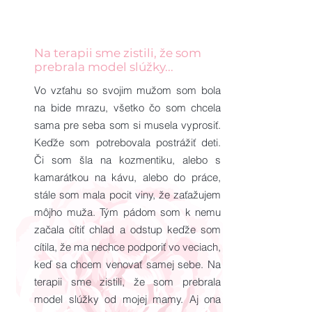
Na terapii sme zistili, že som
prebrala model slúžky...
Vo vzťahu so svojim mužom som bola
na bide mrazu, všetko čo som chcela
sama pre seba som si musela vyprosiť.
Keďže som potrebovala postrážiť deti.
Či som šla na kozmentiku, alebo s
kamarátkou na kávu, alebo do práce,
stále som mala pocit viny, že zaťažujem
môjho muža. Tým pádom som k nemu
začala cítiť chlad a odstup keďže som
cítila, že ma nechce podporiť vo veciach,
keď sa chcem venovať samej sebe. Na
terapii sme zistili, že som prebrala
model slúžky od mojej mamy. Aj ona