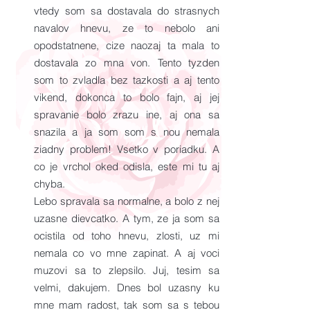
vtedy som sa dostavala do strasnych
navalov hnevu, ze to nebolo ani
opodstatnene, cize naozaj ta mala to
dostavala zo mna von. Tento tyzden
som to zvladla bez tazkosti a aj tento
vikend, dokonca to bolo fajn, aj jej
spravanie bolo zrazu ine, aj ona sa
snazila a ja som som s nou nemala
ziadny problem! Vsetko v poriadku. A
co je vrchol oked odisla, este mi tu aj
chyba.
Lebo spravala sa normalne, a bolo z nej
uzasne dievcatko. A tym, ze ja som sa
ocistila od toho hnevu, zlosti, uz mi
nemala co vo mne zapinat. A aj voci
muzovi sa to zlepsilo. Juj, tesim sa
velmi, dakujem. Dnes bol uzasny ku
mne mam radost, tak som sa s tebou