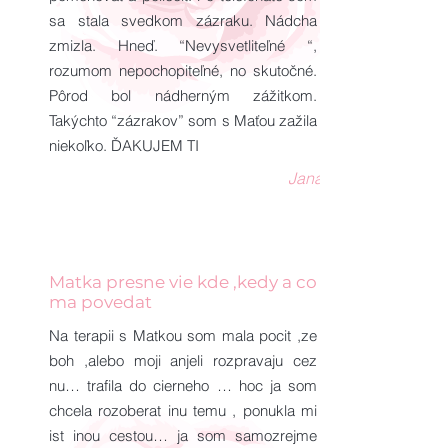
sa stala svedkom zázraku. Nádcha
zmizla. Hneď. “Nevysvetliteľné “,
rozumom nepochopiteľné, no skutočné.
Pôrod bol nádherným zážitkom.
Takýchto “zázrakov” som s Maťou zažila
niekoľko. ĎAKUJEM TI
Jana
Matka presne vie kde ,kedy a co
ma povedat
Na terapii s Matkou som mala pocit ,ze
boh ,alebo moji anjeli rozpravaju cez
nu… trafila do cierneho … hoc ja som
chcela rozoberat inu temu , ponukla mi
ist inou cestou… ja som samozrejme