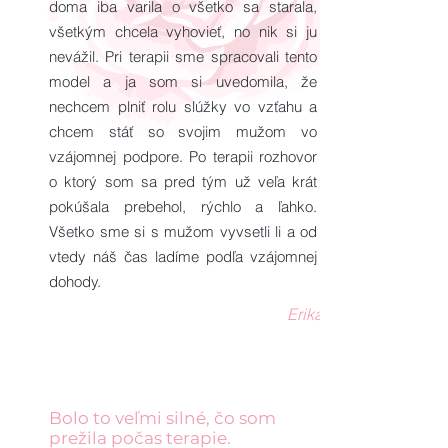
doma iba varila o všetko sa starala,
všetkým chcela vyhovieť, no nik si ju
nevážil. Pri terapii sme spracovali tento
model a ja som si uvedomila, že
nechcem plniť rolu slúžky vo vzťahu a
chcem stáť so svojim mužom vo
vzájomnej podpore. Po terapii rozhovor
o ktorý som sa pred tým už veľa krát
pokúšala prebehol, rýchlo a ľahko.
Všetko sme si s mužom vyvsetli li a od
vtedy náš čas ladíme podľa vzájomnej
dohody.
Erika
Bolo to veľmi silné, čo som
prežila počas terapie.