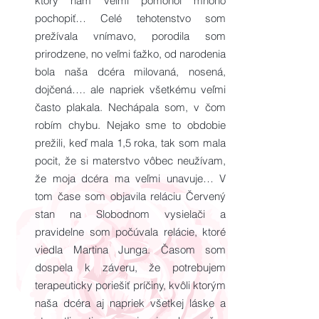
ktorý nám veľmi pomohol mnoho
pochopiť… Celé tehotenstvo som
prežívala vnímavo, porodila som
prirodzene, no veľmi ťažko, od narodenia
bola naša dcéra milovaná, nosená,
dojčená…. ale napriek všetkému veľmi
často plakala. Nechápala som, v čom
robím chybu. Nejako sme to obdobie
prežili, keď mala 1,5 roka, tak som mala
pocit, že si materstvo vôbec neužívam,
že moja dcéra ma veľmi unavuje… V
tom čase som objavila reláciu Červený
stan na Slobodnom vysielači a
pravidelne som počúvala relácie, ktoré
viedla Martina Junga. Časom som
dospela k záveru, že potrebujem
terapeuticky poriešiť príčiny, kvôli ktorým
naša dcéra aj napriek všetkej láske a