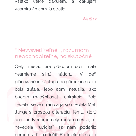
všetko veľké ďakujem, a ďakujem
vesmíru že som ťa stretla.
Maťa F.
" Nevysvetliteľné “, rozumom
nepochopiteľné, no skutočné
Cely mesiac pre pôrodom som mala
nesmierne silnú nádchu. V deň
plánovaného nástupu do pôrodnice som
bola zúfalá, lebo som netušila, ako
budem rozdýchavať kontrakcie. Bola
nedeľa, sedem ráno a ja som volala Mati
Junge s prosbou o terapiu. Tému, ktorú
som podvedome celý mesiac riešila, no
nevedela “uvidieť” sa nám podarilo
pomenovať a poliečiť. Po telefonáte som