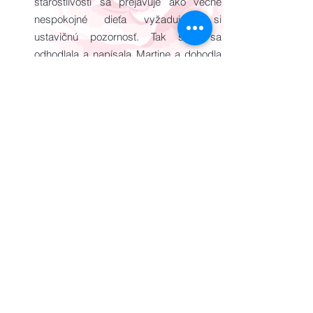
starostlivosti sa prejavuje ako večne
nespokojné dieťa vyžadujúce si
ustavičnú pozornosť. Tak som sa
odhodlala a napísala Martine a dohodla
si u nej termín. Bolo to veľmi silné, čo
som prežila počas terapie. Došla som
až do ranného detstva, kedy som sa
cítila nemilovaná. Chýbala mi láska
mojej mami a pozornosť otca. Poliečili
sme to a tak nejako som dospela k
tomu, že v našej Sofii vlastne vidím seba
ako malé dievčatko, ktorému chcem dať
všetko to, čo mi chýbalo. Jej sa to
pravdepodobne nepáčilo, preto
protestovala od začiatku J. Ju som dala
na prvé miesto, potom dlho dlho nič,
potom manžel, a niekde úplne nakoniec
JA. Keď sa ma