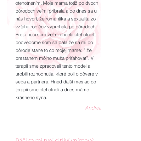
otehotnením. Moja mama totiž po dvoch
pôrodoch veľmi pribrala a do dnes sa u
nás hovorí, že romantika a sexualita zo
vzťahu rodičov vyprchala po pôrodoch.
Preto hoci som veľmi chcela otehotnieť,
podvedome som sa bála že sa mi po
pôrode stane to čo mojej mame: ” že
prestanem môjho muža priťahovať”. V
terapii sme zpracovali tento model a
urobili rozhodnutia, ktoré boli o dôvere v
seba a partnera. Hneď ďalší mesiac po
terapii sme otehotneli a dnes máme
krásneho syna.
Andrea
Páči sa mi tvoj citliví vnímavý