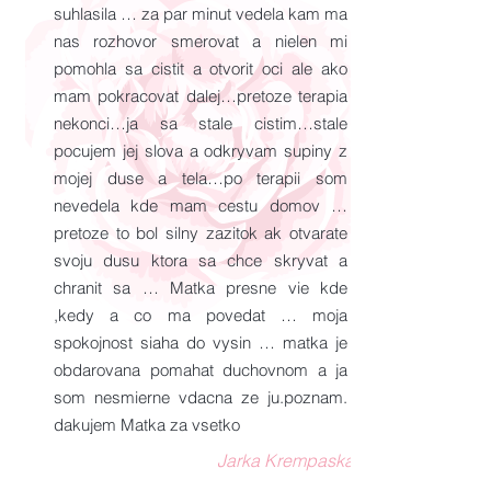
suhlasila … za par minut vedela kam ma
nas rozhovor smerovat a nielen mi
pomohla sa cistit a otvorit oci ale ako
mam pokracovat dalej…pretoze terapia
nekonci…ja sa stale cistim…stale
pocujem jej slova a odkryvam supiny z
mojej duse a tela…po terapii som
nevedela kde mam cestu domov …
pretoze to bol silny zazitok ak otvarate
svoju dusu ktora sa chce skryvat a
chranit sa … Matka presne vie kde
,kedy a co ma povedat … moja
spokojnost siaha do vysin … matka je
obdarovana pomahat duchovnom a ja
som nesmierne vdacna ze ju.poznam.
dakujem Matka za vsetko
Jarka Krempaska