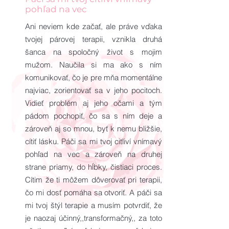
pohľad na vec
Ani neviem kde začať, ale práve vďaka
tvojej párovej terapii, vznikla druhá
šanca na spoločný život s mojim
mužom. Naučila si ma ako s ním
komunikovať, čo je pre mňa momentálne
najviac, zorientovať sa v jeho pocitoch.
Vidieť problém aj jeho očami a tým
pádom pochopiť, čo sa s ním deje a
zároveň aj so mnou, byť k nemu bližšie,
cítiť lásku. Páči sa mi tvoj citliví vnímavý
pohľad na vec a zároveň na druhej
strane priamy, do hĺbky, čistiaci proces.
Cítim že ti môžem dôverovať pri terapii,
čo mi dosť pomáha sa otvoriť. A páči sa
mi tvoj štýl terapie a musím potvrdiť, že
je naozaj účinný,,transformačný,, za toto