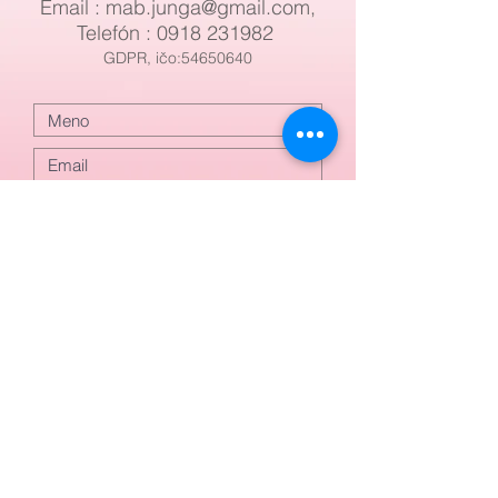
Email : mab
.
junga@gmail.com
,
Telefón :
0918 231982
GDPR, ičo:54650640
Odoslať