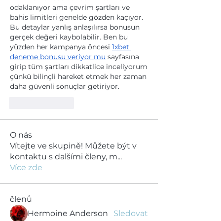
odaklanıyor ama çevrim şartları ve 
bahis limitleri genelde gözden kaçıyor. 
Bu detaylar yanlış anlaşılırsa bonusun 
gerçek değeri kaybolabilir. Ben bu 
yüzden her kampanya öncesi 
1xbet 
deneme bonusu veriyor mu
 sayfasına 
girip tüm şartları dikkatlice inceliyorum 
çünkü bilinçli hareket etmek her zaman 
daha güvenli sonuçlar getiriyor.
Like
Reply
O nás
Vítejte ve skupině! Můžete být v
kontaktu s dalšími členy, m
...
Více zde
členů
Hermoine Anderson
Sledovat