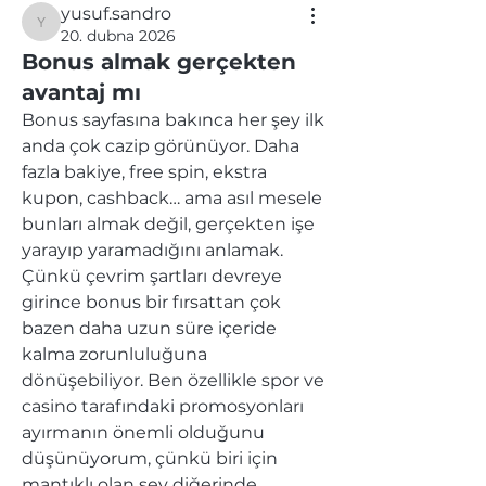
yusuf.sandro
yusuf.sandro
20. dubna 2026
Bonus almak gerçekten
avantaj mı
Bonus sayfasına bakınca her şey ilk 
anda çok cazip görünüyor. Daha 
fazla bakiye, free spin, ekstra 
kupon, cashback… ama asıl mesele 
bunları almak değil, gerçekten işe 
yarayıp yaramadığını anlamak. 
Çünkü çevrim şartları devreye 
girince bonus bir fırsattan çok 
bazen daha uzun süre içeride 
kalma zorunluluğuna 
dönüşebiliyor. Ben özellikle spor ve 
casino tarafındaki promosyonları 
ayırmanın önemli olduğunu 
düşünüyorum, çünkü biri için 
mantıklı olan şey diğerinde 