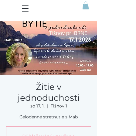
Žitie v
jednoduchosti
so 17. 1.
  |  
Tišnov 1
Celodenné stretnutie s Mab