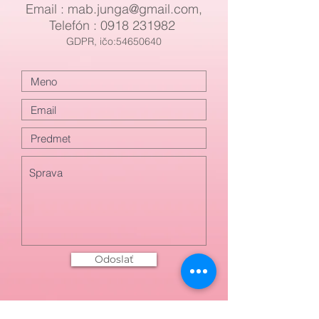
Email : mab
.
junga@gmail.com
,
Telefón :
0918 231982
GDPR, ičo:54650640
Odoslať