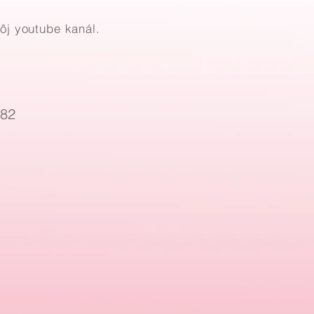
ôj youtube kanál.
982