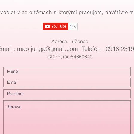
vedieť viac o témach s ktorými pracujem, navštívte m
Adresa: Lučenec
Email : mab
.
junga@gmail.com
, Telefón : 0918 231
GDPR, ičo:54650640