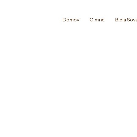
Domov
O mne
Biela Sov