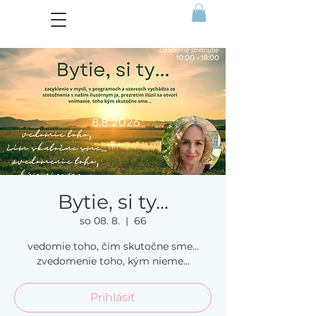
Bytie, si ty...
so 08. 8.
  |  
66
vedomie toho, čím skutočne sme...
zvedomenie toho, kým nieme...
Prihlásiť