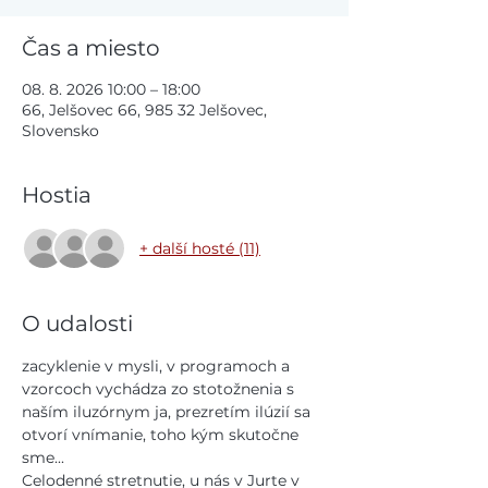
Čas a miesto
08. 8. 2026 10:00 – 18:00
66, Jelšovec 66, 985 32 Jelšovec,
Slovensko
Hostia
+ další hosté (11)
O udalosti
zacyklenie v mysli, v programoch a 
vzorcoch vychádza zo stotožnenia s 
naším iluzórnym ja, prezretím ilúzií sa 
otvorí vnímanie, toho kým skutočne 
sme...
Celodenné stretnutie, u nás v Jurte v 