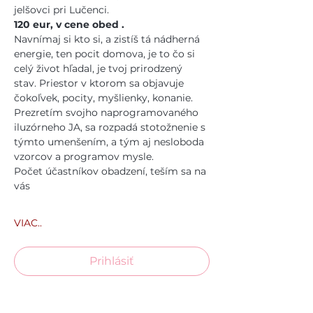
jelšovci pri Lučenci. 
120 eur, v cene obed .
Navnímaj si kto si, a zistíš tá nádherná 
energie, ten pocit domova, je to čo si 
celý život hľadal, je tvoj prirodzený 
stav. Priestor v ktorom sa objavuje 
čokoľvek, pocity, myšlienky, konanie.
Prezretím svojho naprogramovaného 
iluzórneho JA, sa rozpadá stotožnenie s 
týmto umenšením, a tým aj nesloboda 
vzorcov a programov mysle.
Počet účastníkov obadzení, teším sa na 
vás
VIAC..
Prihlásiť