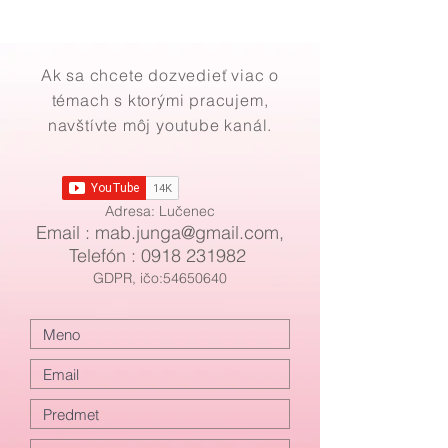
Ak sa chcete dozvedieť viac o
témach s ktorými pracujem,
navštívte môj youtube kanál.
Adresa: Lučenec
Email : mab
.
junga@gmail.com
,
Telefón :
0918 231982
GDPR, ičo:54650640